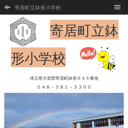
寄居町立鉢形小学校
Toggl
寄居町立鉢
形小学校
埼玉県大里郡寄居町鉢形６４５番地
０４８－５８１－３３００