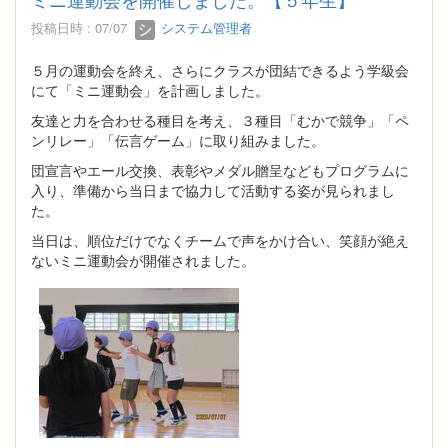
投稿日時 : 07/07
システム管理者
５月の運動会を終え、さらにクラスが団結できるよう学級会
にて「ミニ運動会」を計画しました。
友達と力を合わせる種目を考え、３種目「むかで競争」「ペ
ンリレー」「伝言ゲーム」に取り組みました。
団宣言やエール交換、表彰やメダル贈呈などもプログラムに
入り、準備から当日まで協力して活動する姿が見られまし
た。
当日は、順位だけでなくチームで声をかけ合い、笑顔が絶え
ないミニ運動会が開催されました。