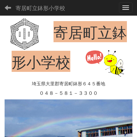
寄居町立鉢形小学校
Toggl
寄居町立鉢
形小学校
埼玉県大里郡寄居町鉢形６４５番地
０４８－５８１－３３００