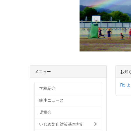
メニュー
お知
R5 
学校紹介
鉢小ニュース
児童会
いじめ防止対策基本方針