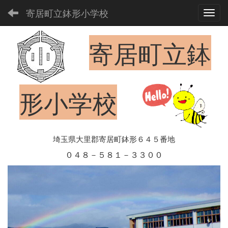
寄居町立鉢形小学校
Toggl
寄居町立鉢
形小学校
埼玉県大里郡寄居町鉢形６４５番地
０４８－５８１－３３００