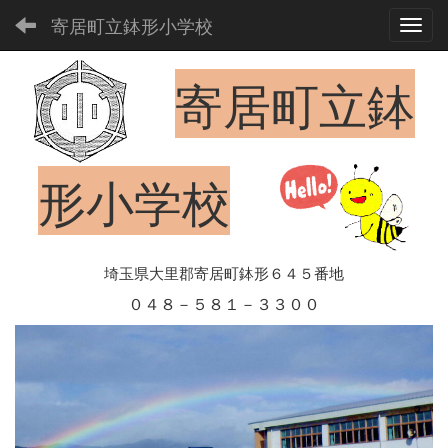
寄居町立鉢形小学校
Toggl
寄居町立鉢
形小学校
埼玉県大里郡寄居町鉢形６４５番地
０４８－５８１－３３００