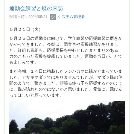
運動会練習と蝶の来訪
投稿日時 : 2024/05/21
システム管理者
５月２１日（火）
５月２５日の運動会に向けて、学年練習や応援練習に磨きが
かかってきました。今朝は、団宣言や応援練習がありまし
た。紅組も青組も、応援団長を中心としたまとまりのある、
力のこもった応援を披露していました。運動会当日が、とて
も楽しみです。
また今朝、１４日に植栽したフジバカマに蝶がとまっていま
した。アサギマダラではありませんでしたが、マダラ蝶の仲
間のようで、驚きました。頑張る鉢っ子を応援するかのよう
に、蝶が訪れたのではないかと思いました。元気に、飛び立
ってほしいと願っています。