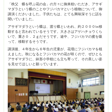
「秩父 蝶を呼ぶ花の会」の方々に御来校いただき、アサギ
マダラという蝶のことやフジバカマという植物について、御
講演くださいました。子供たちは、とても興味深そうに話を
聞いていました。
アサギマダラという蝶は、渡り蝶といわれ、約２０００㎞移
動すると言われているそうです。大きさはアゲハチョウくら
いで、重さ０．２ｇだそうです。途中、フジバカマの蜜を吸
って、移動するそうです。
講演後、４年生から６年生の児童が、花壇にフジバカマを植
えました。秋になるとフジバカマの花が咲くので、ぜひとも
アサギマダラに、鉢形小学校にも立ち寄って、その美しい姿
を見せてほしいと願っています。