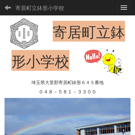
寄居町立鉢形小学校
Toggl
寄居町立鉢
形小学校
埼玉県大里郡寄居町鉢形６４５番地
０４８－５８１－３３００