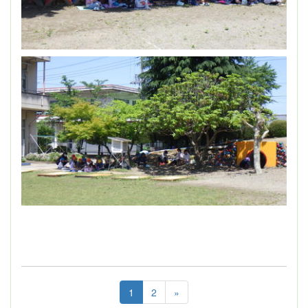
1
2
»