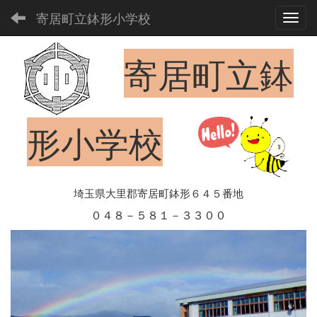
寄居町立鉢形小学校
Toggl
寄居町立鉢
形小学校
埼玉県大里郡寄居町鉢形６４５番地
０４８－５８１－３３００