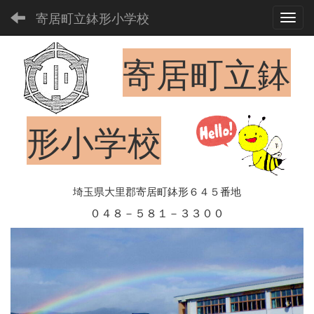
寄居町立鉢形小学校
Toggl
寄居町立鉢
形小学校
埼玉県大里郡寄居町鉢形６４５番地
０４８－５８１－３３００