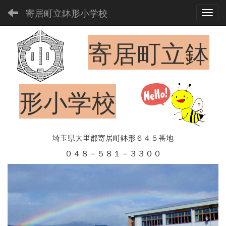
寄居町立鉢形小学校
Toggl
寄居町立鉢
形小学校
埼玉県大里郡寄居町鉢形６４５番地
０４８－５８１－３３００