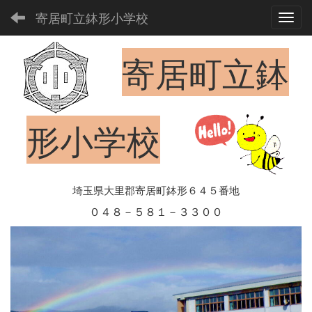
寄居町立鉢形小学校
Toggl
寄居町立鉢
形小学校
埼玉県大里郡寄居町鉢形６４５番地
０４８－５８１－３３００