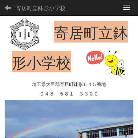
寄居町立鉢形小学校
Toggl
寄居町立鉢
形小学校
埼玉県大里郡寄居町鉢形６４５番地
０４８－５８１－３３００