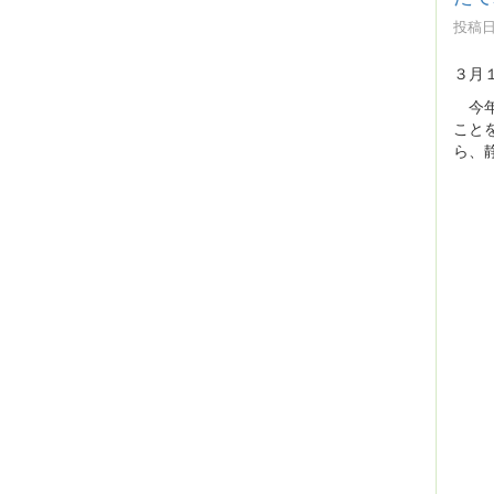
投稿日時
３月
今年
こと
ら、