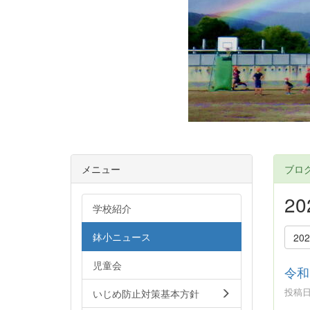
メニュー
ブロ
2
学校紹介
鉢小ニュース
20
児童会
令和
投稿日時
いじめ防止対策基本方針