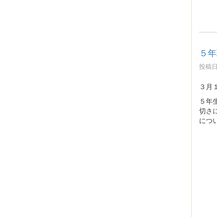
５年
投稿日時
３月
５年
切さ
につ