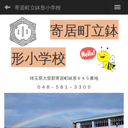
寄居町立鉢形小学校
Toggl
寄居町立鉢
形小学校
埼玉県大里郡寄居町鉢形６４５番地
０４８－５８１－３３００