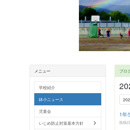
メニュー
ブロ
2
学校紹介
鉢小ニュース
20
児童会
1年
投稿日時
いじめ防止対策基本方針