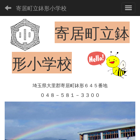
寄居町立鉢形小学校
Toggl
寄居町立鉢
形小学校
埼玉県大里郡寄居町鉢形６４５番地
０４８－５８１－３３００