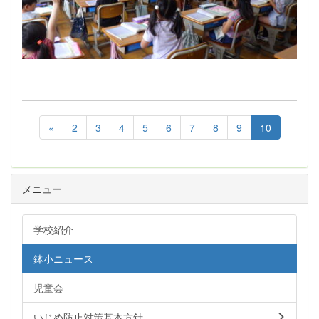
«
2
3
4
5
6
7
8
9
10
メニュー
学校紹介
鉢小ニュース
児童会
いじめ防止対策基本方針