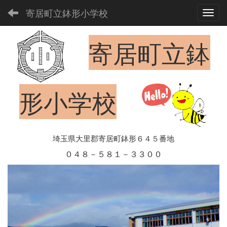
寄居町立鉢形小学校
Toggl
寄居町立鉢
形小学校
埼玉県大里郡寄居町鉢形６４５番地
０４８－５８１－３３００