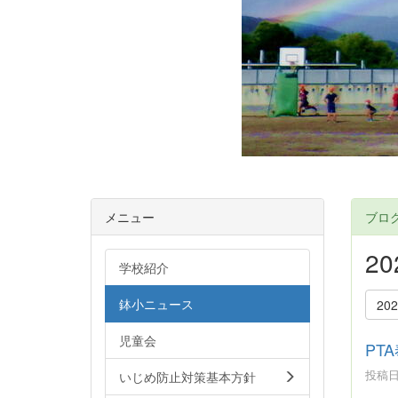
メニュー
ブロ
2
学校紹介
鉢小ニュース
20
児童会
PT
投稿日時
いじめ防止対策基本方針