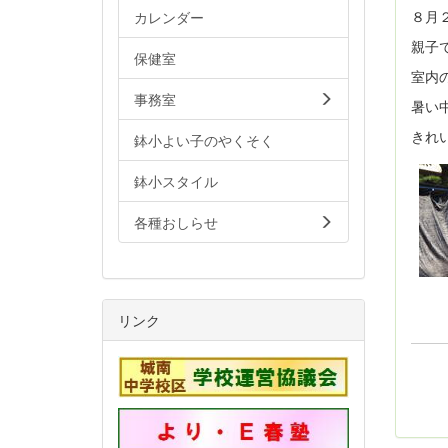
８月
カレンダー
親子
保健室
室内
事務室
暑い
きれ
鉢小よい子のやくそく
鉢小スタイル
各種おしらせ
リンク