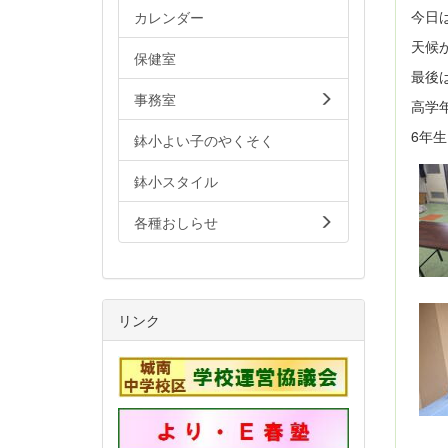
今日
カレンダー
天候
保健室
最後
事務室
高学
6年
鉢小よい子のやくそく
鉢小スタイル
各種おしらせ
リンク