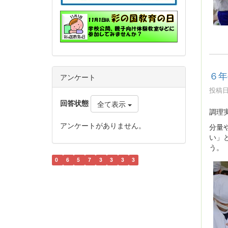
６年
アンケート
投稿日時
回答状態
全て表示
調理
アンケートがありません。
分量
い」
う。
0
6
5
7
3
3
3
3