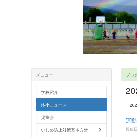
メニュー
ブロ
2
学校紹介
鉢小ニュース
20
児童会
運動
投稿日時
いじめ防止対策基本方針