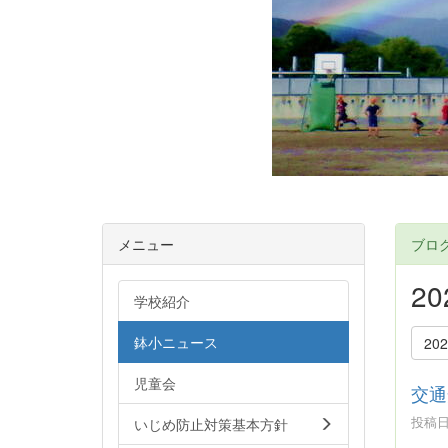
メニュー
ブロ
2
学校紹介
鉢小ニュース
20
児童会
交通
投稿日時
いじめ防止対策基本方針