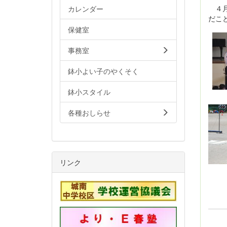
４月
カレンダー
だこ
保健室
事務室
鉢小よい子のやくそく
鉢小スタイル
各種おしらせ
リンク