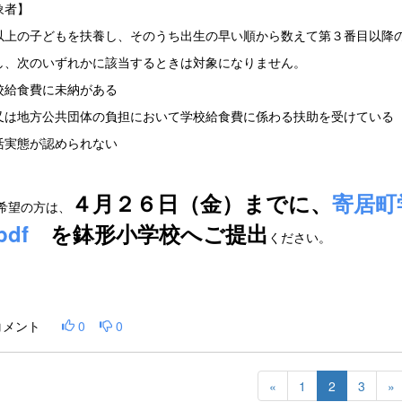
象者】
以上の子どもを扶養し、そのうち出生の早い順から数えて第３番目以降
し、次のいずれかに該当するときは対象になりません。
校給食費に未納がある
又は地方公共団体の負担において学校給食費に係わる扶助を受けている
活実態が認められない
４月２６日（金）までに、
寄居町
希望の方は、
pdf
を鉢形小学校へご提出
ください。
コメント
0
0
«
1
2
3
»