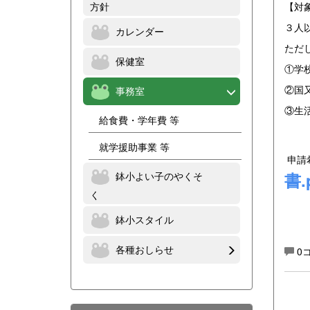
方針
【対
３人
カレンダー
ただ
保健室
①学
②国
事務室
③生
給食費・学年費 等
就学援助事業 等
申請
書.
鉢小よい子のやくそ
く
鉢小スタイル
各種おしらせ
0