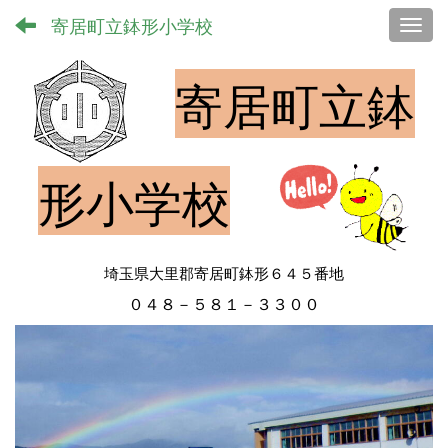
寄居町立鉢形小学校
Toggl
寄居町立鉢
形小学校
埼玉県大里郡寄居町鉢形６４５番地
０４８－５８１－３３００