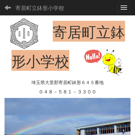
寄居町立鉢形小学校
Toggl
寄居町立鉢
形小学校
埼玉県大里郡寄居町鉢形６４５番地
０４８－５８１－３３００