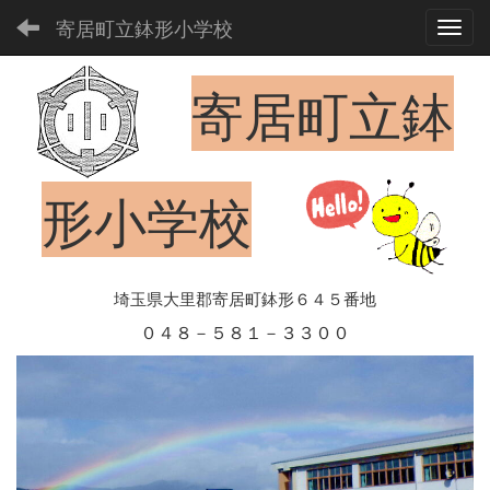
寄居町立鉢形小学校
Toggl
寄居町立鉢
形小学校
埼玉県大里郡寄居町鉢形６４５番地
０４８－５８１－３３００