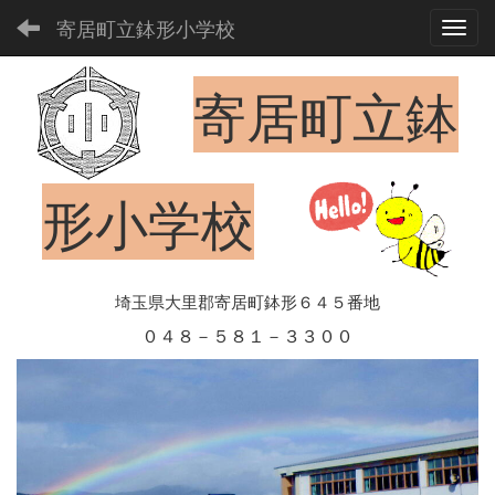
寄居町立鉢形小学校
Toggl
寄居町立鉢
形小学校
埼玉県大里郡寄居町鉢形６４５番地
０４８－５８１－３３００