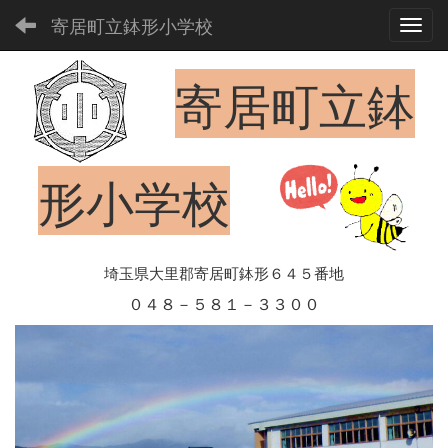
寄居町立鉢形小学校
Toggl
寄居町立鉢
形小学校
埼玉県大里郡寄居町鉢形６４５番地
０４８－５８１－３３００