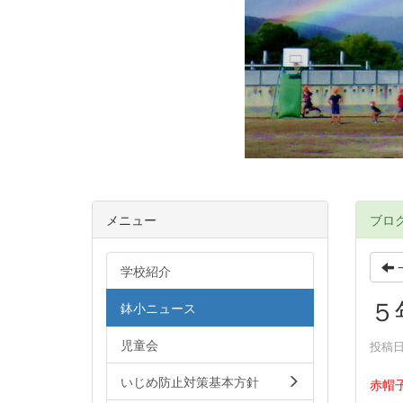
メニュー
ブロ
学校紹介
５
鉢小ニュース
児童会
投稿日時
いじめ防止対策基本方針
赤帽