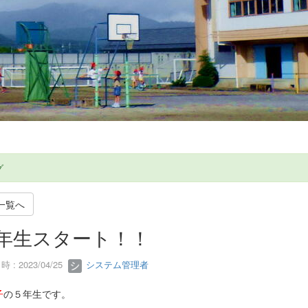
グ
一覧へ
年生スタート！！
 : 2023/04/25
システム管理者
子
の５年生です。