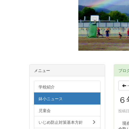
メニュー
ブロ
学校紹介
６
鉢小ニュース
児童会
投稿日時
いじめ防止対策基本方針
現在
命取