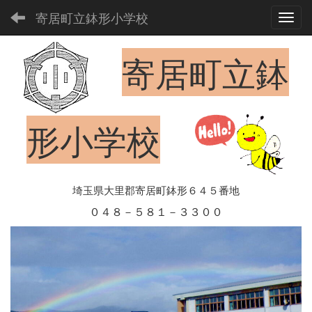
寄居町立鉢形小学校
Toggl
寄居町立鉢
形小学校
埼玉県大里郡寄居町鉢形６４５番地
０４８－５８１－３３００