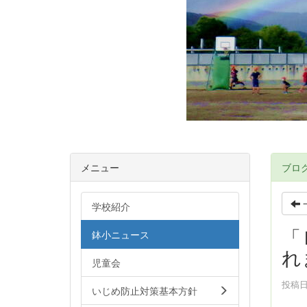
メニュー
ブロ
学校紹介
「
鉢小ニュース
れ
児童会
投稿日時
いじめ防止対策基本方針