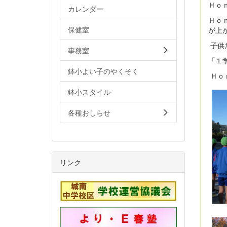
Ｈｏ
カレンダー
Ｈｏ
保健室
が上
子供
事務室
「１
鉢小よい子のやくそく
Ｈｏ
鉢小スタイル
各種おしらせ
リンク