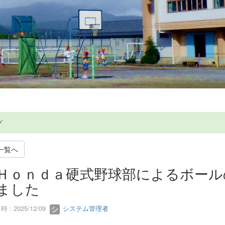
グ
一覧へ
Ｈｏｎｄａ硬式野球部によるボール
ました
 : 2025/12/09
システム管理者