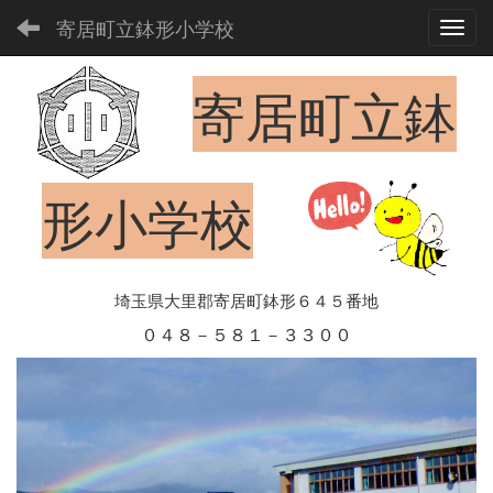
寄居町立鉢形小学校
Toggl
寄居町立鉢
形小学校
埼玉県大里郡寄居町鉢形６４５番地
０４８－５８１－３３００