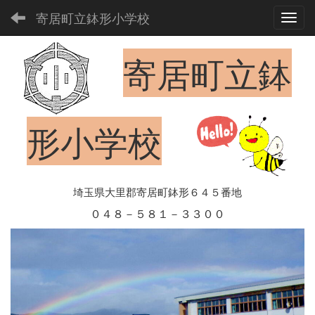
寄居町立鉢形小学校
Toggl
寄居町立鉢
形小学校
埼玉県大里郡寄居町鉢形６４５番地
０４８－５８１－３３００