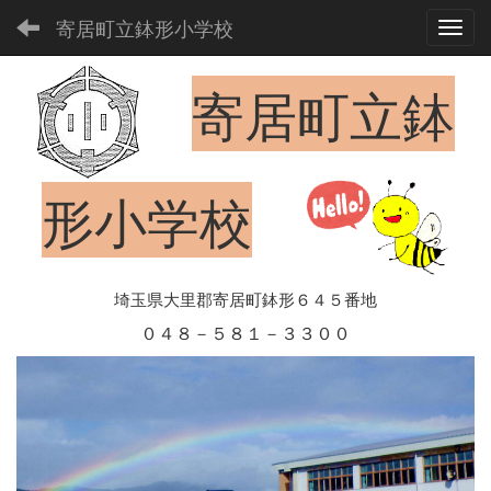
寄居町立鉢形小学校
Toggl
寄居町立鉢
形小学校
埼玉県大里郡寄居町鉢形６４５番地
０４８－５８１－３３００