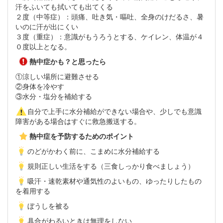
汗をふいても拭いても出てくる
２度（中等症）：頭痛、吐き気・嘔吐、全身のけだるさ、暑
いのに汗が出にくい
３度（重症）：意識がもうろうとする、ケイレン、体温が４
０度以上となる。
熱中症かも？と思ったら
①涼しい場所に避難させる
②身体を冷やす
③水分・塩分を補給する
自分で上手に水分補給ができない場合や、少しでも意識
障害がある場合はすぐに救急搬送する。
熱中症を予防するためのポイント
のどがかわく前に、こまめに水分補給する
規則正しい生活をする（三食しっかり食べましょう）
吸汗・速乾素材や通気性のよいもの、ゆったりしたもの
を着用する
ぼうしを被る
具合がわるいときは無理をしない