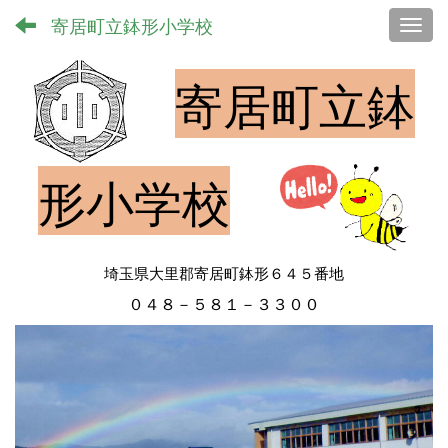
寄居町立鉢形小学校
Toggl
寄居町立鉢
形小学校
埼玉県大里郡寄居町鉢形６４５番地
０４８－５８１－３３００