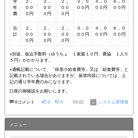
学
２，
２，
２，
３，０
４，０
６，０
年
００
００
００
００円
００円
００円
費
０円
０円
０円
合
２，
２，
２，
３，０
４，０
６，０
計
００
００
００
００円
００円
００円
０円
０円
０円
※別途、振込手数料（ゆうちょ １家庭１０円、農協 １人５
５円）がかかります。
※通帳記載について、「鉢形小給食費等」又は「給食費等」と
記載されている場合がありますが、振替内容については、上
記の通り学年費のみになります。
口座の御確認をお願いします。
0コメント
0
0
05/22
システム管理者
メニュー