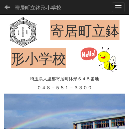
寄居町立鉢形小学校
Toggl
寄居町立鉢
形小学校
埼玉県大里郡寄居町鉢形６４５番地
０４８－５８１－３３００